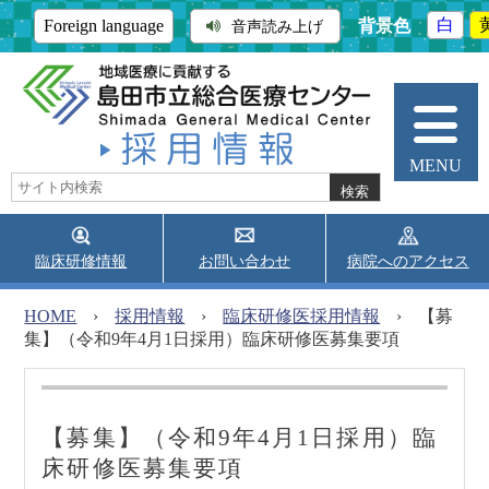
背景色
白
Foreign language
音声読み上げ
MENU
臨床研修情報
お問い合わせ
病院へのアクセス
当院について
外来受診
入院・面会
HOME
›
採用情報
›
臨床研修医採用情報
›
【募
集】（令和9年4月1日採用）臨床研修医募集要項
診療科・部門
地域医療連携
採用情報
医師採用情報
医療技術者採用情報
【募集】（令和9年4月1日採用）臨
臨床研修情報
看護職員採用情報
床研修医募集要項