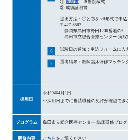
①
履歴書
※当院様式
② 成績証明書
提出方法：①と②をpdf形式で申込フォ
〒427-8502
静岡県島田市野田1200番地の5
島田市立総合医療センター 病院総務課
試験日の通知：申込フォームに入力した
選考結果：医師臨床研修マッチングの結
令和9年4月1日
採用日
※採用日までに当該職種の免許が確認できない場
プログラム
島田市立総合医療センター 臨床研修プログラム
研修内容
こちら
をご覧ください