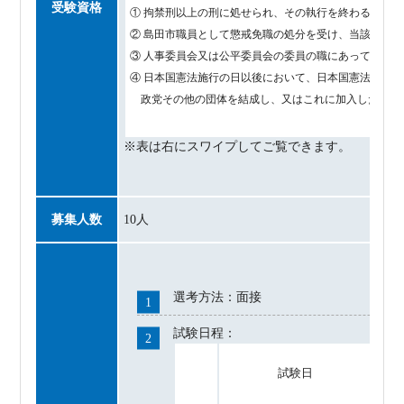
受験資格
① 拘禁刑以上の刑に処せられ、その執行を終わるまで
② 島田市職員として懲戒免職の処分を受け、当該処分の日
③ 人事委員会又は公平委員会の委員の職にあって、第
④ 日本国憲法施行の日以後において、日本国憲法又はそ
政党その他の団体を結成し、又はこれに加入した者
募集人数
10人
選考方法：面接
試験日程：
試験日