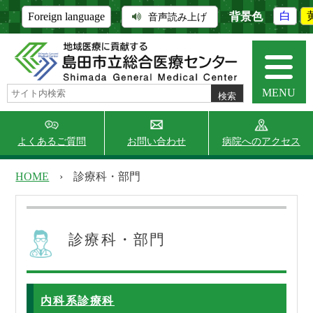
背景色
白
Foreign language
音声読み上げ
MENU
よくあるご質問
お問い合わせ
病院へのアクセス
HOME
›
診療科・部門
当院について
外来受診
診療科・部門
入院・面会
診療科・部門
内科系診療科