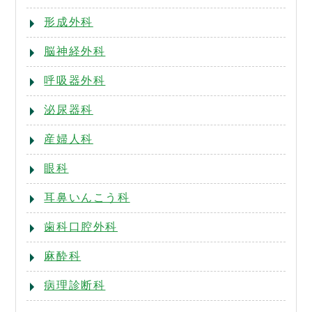
形成外科
脳神経外科
呼吸器外科
泌尿器科
産婦人科
眼科
耳鼻いんこう科
歯科口腔外科
麻酔科
病理診断科