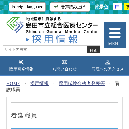
背景色
白
Foreign language
音声読み上げ
MENU
臨床研修情報
お問い合わせ
病院へのアクセス
当院について
外来受診
入院・面会
HOME
›
採用情報
›
採用試験合格者発表等
›
看
護職員
診療科・部門
地域医療連携
採用情報
医師採用情報
医療技術者採用情報
看護職員
臨床研修情報
看護職員採用情報