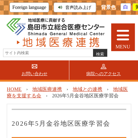
背景色
白
Foreign language
音声読み上げ
MENU
お問い合わせ
病院へのアクセス
当院について
外来受診
入院・面会
HOME
›
地域医療連携
›
地域との連携
›
地域医
療を支援する会
›
2026年5月金谷地区医療学習会
診療科・部門
地域医療連携
採用情報
医療機関の方へ
(患者紹介)
2026年5月金谷地区医療学習会
病診連携
薬薬連携