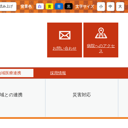
背景色
白
黄
青
黒
文字サイズ
小
中
大
読み上げ
病院へのアクセ
お問い合わせ
ス
地域医療連携
採用情報
域との連携
災害対応
地域医療連携
採用情報