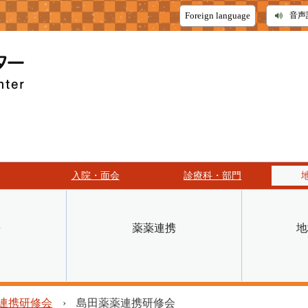
Foreign language
音声
入院・面会
診療科・部門
携
薬薬連携
地
入院・面会
診療科・部門
連携研修会
›
島田薬薬連携研修会