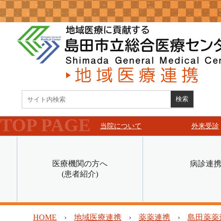
当院について
外来受診
医療機関の方へ
病診連
(患者紹介)
当院について
外来受診
HOME
›
地域医療連携
›
薬薬連携
›
島田薬薬