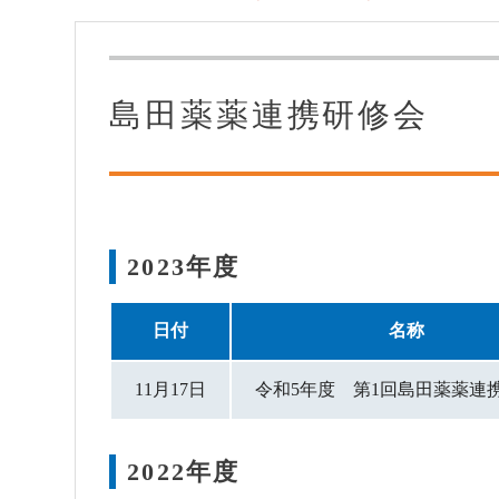
島田薬薬連携研修会
病診連携
地域との連携
2023年度
日付
名称
11月17日
令和5年度 第1回島田薬薬
2022年度