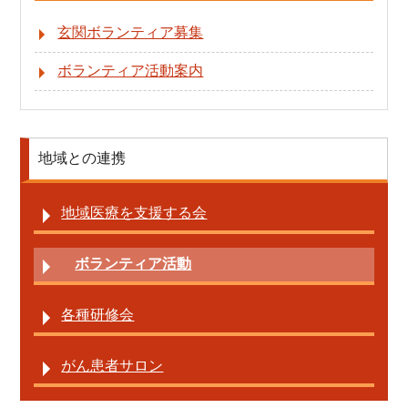
玄関ボランティア募集
地域との連携
災害対応
ボランティア活動案内
地域との連携
地域医療を支援する会
ボランティア活動
各種研修会
がん患者サロン