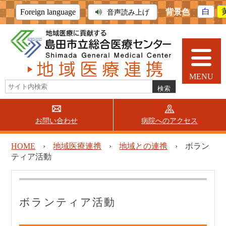
背景色
白
Foreign language
音声読み上げ
MENU
お問い合わせ
病院へのアクセス
当院について
外来受診
入院・面会
HOME
›
地域医療連携
›
地域との連携
›
ボラン
ティア活動
診療科・部門
地域医療連携
採用情報
医療機関の方へ
(患者紹介)
ボランティア活動
病診連携
薬薬連携