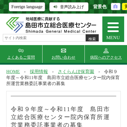
背景色
白
Foreign language
音声読み上げ
MENU
よくあるご質問
お問い合わせ
病院へのアクセス
HOME
›
採用情報
›
さくらんぼ保育園
›
令和９
年度～令和11年度 島田市立総合医療センター院内保育
当院について
外来受診
所運営業務委託事業者の募集
令和９年度～令和11年度 島田市
入院・面会
診療科・部門
立総合医療センター院内保育所運
営業務委託事業者の募集