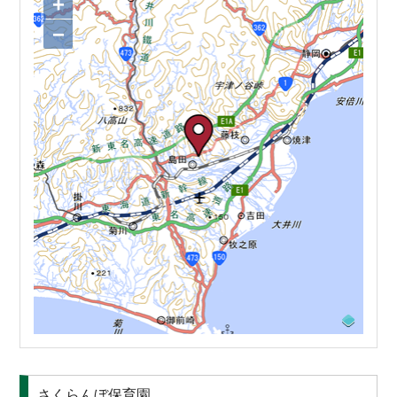
+
−
さくらんぼ保育園