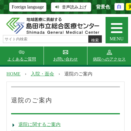
背景色
白
Foreign language
音声読み上げ
MENU
よくあるご質問
お問い合わせ
病院へのアクセス
HOME
›
入院・面会
›
退院のご案内
当院について
外来受診
退院のご案内
入院・面会
診療科・部門
退院に関するご案内