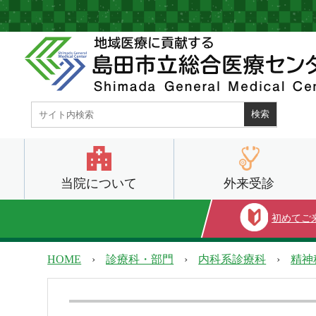
当院について
外来受診
初めてご
HOME
›
診療科・部門
›
内科系診療科
›
精神
当院について