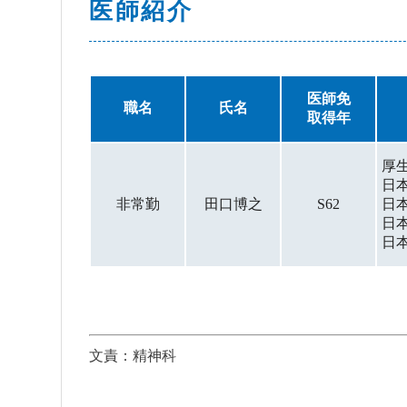
医師紹介
医師免
職名
氏名
取得年
厚
日
非常勤
田口博之
S62
日
日
日
文責：精神科