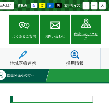
背景色
白
黄
青
黒
文字サイズ
小
中
大
読み上げ
病院へのアクセ
よくあるご質問
お問い合わせ
ス
地域医療連携
採用情報
医療関係者の方へ
外来受診