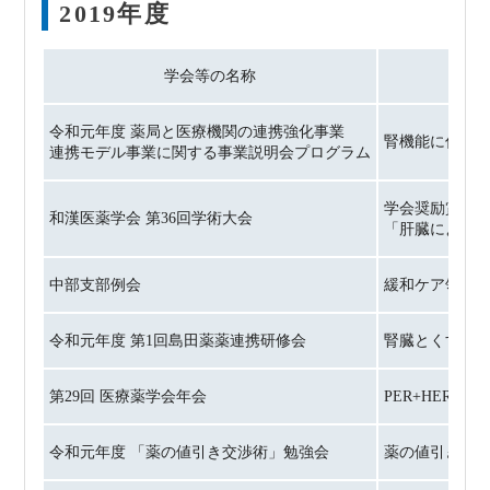
2019年度
学会等の名称
令和元年度 薬局と医療機関の連携強化事業
腎機能に係わ
連携モデル事業に関する事業説明会プログラム
学会奨励賞受
和漢医薬学会 第36回学術大会
「肝臓による
中部支部例会
緩和ケア領域
令和元年度 第1回島田薬薬連携研修会
腎臓とくすり
第29回 医療薬学会年会
PER+HER併用
令和元年度 「薬の値引き交渉術」勉強会
薬の値引き交