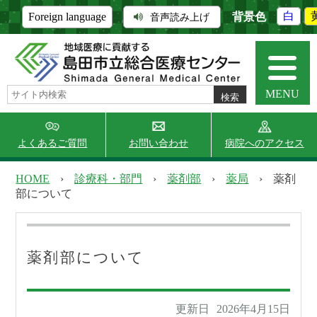
背景色
白
Foreign language
音声読み上げ
MENU
よくあるご質問
お問い合わせ
病院へのアクセス
HOME
›
診療科・部門
›
薬剤部
›
薬局
›
薬剤
部について
当院について
外来受診
薬剤部について
入院・面会
診療科・部門
更新日
2026年4月15日