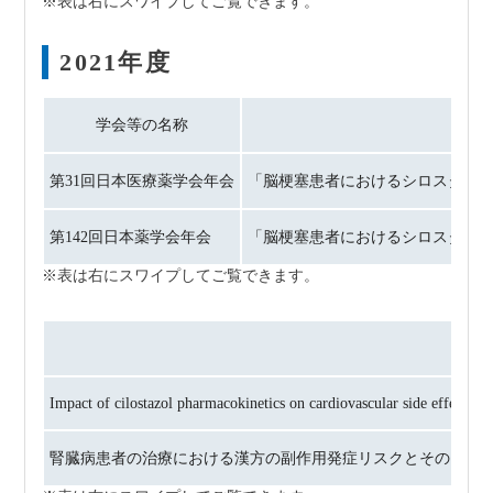
2021年度
学会等の名称
第31回日本医療薬学会年会
「脳梗塞患者におけるシロスタゾール
第142回日本薬学会年会
「脳梗塞患者におけるシロスタゾールの血中
論
Impact of cilostazol pharmacokinetics on cardiovascular side effects in
腎臓病患者の治療における漢方の副作用発症リスクとその回避. 漢方と最新治療