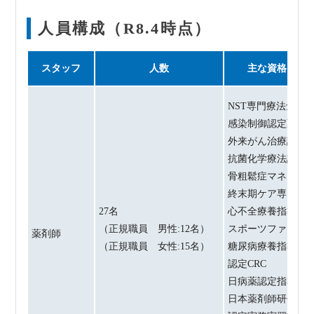
人員構成（R8.4時点）
スタッフ
人数
主な資格・認定
NST専門療法士
感染制御認定薬剤
外来がん治療認定
抗菌化学療法認定
骨粗鬆症マネージ
終末期ケア専門士
27名
心不全療養指導士
（正規職員 男性:12名）
スポーツファーマ
薬剤師
（正規職員 女性:15名）
糖尿病療養指導士
認定CRC
日病薬認定指導薬
日本薬剤師研修セ