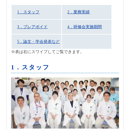
地域医療連携
採用情報
1．スタッフ
2．業務実績
3．プレアボイド
4．研修会実施期間
5．論文・学会発表など
1．スタッフ