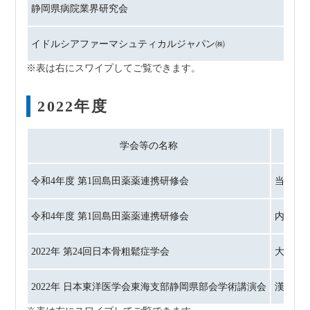
静岡県病院業界研究会
イドルシアファーマシュティカルジャパン㈱
2022年度
学会等の名称
令和4年度 第1回島田薬薬連携研修会
当院に
令和4年度 第1回島田薬薬連携研修会
内服併
2022年 第24回日本骨粗鬆症学会
大腿部
2022年 日本東洋医学会東海支部静岡県部会学術講演会
漢方治