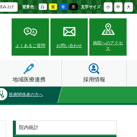
背景色
白
黄
青
黒
文字サイズ
小
中
大
読み上げ
病院へのアクセ
よくあるご質問
お問い合わせ
ス
地域医療連携
採用情報
医療関係者の方へ
外来受診
院内統計