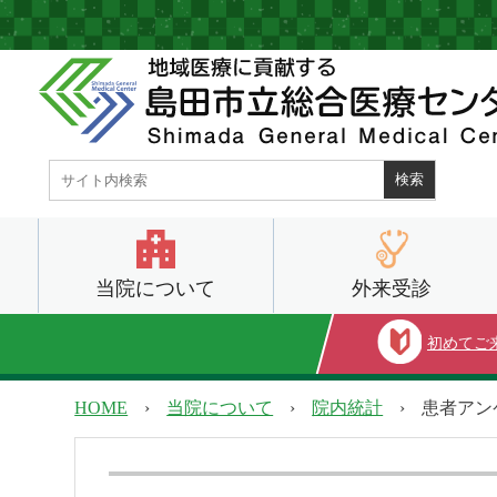
当院について
外来受診
初めてご
HOME
›
当院について
›
院内統計
›
患者アン
当院について