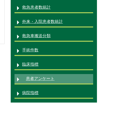
救急患者数統計
診療科・部門
外来・入院患者数統計
救急車搬送分類
採用情報
手術件数
臨床指標
患者アンケート
病院指標