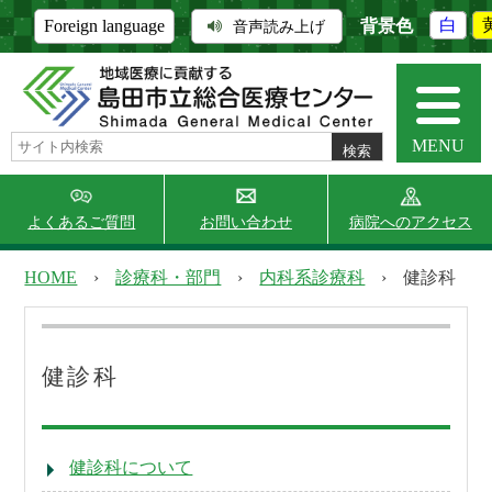
背景色
白
Foreign language
音声読み上げ
MENU
よくあるご質問
お問い合わせ
病院へのアクセス
HOME
›
診療科・部門
›
内科系診療科
›
健診科
当院について
外来受診
健診科
入院・面会
診療科・部門
健診科について