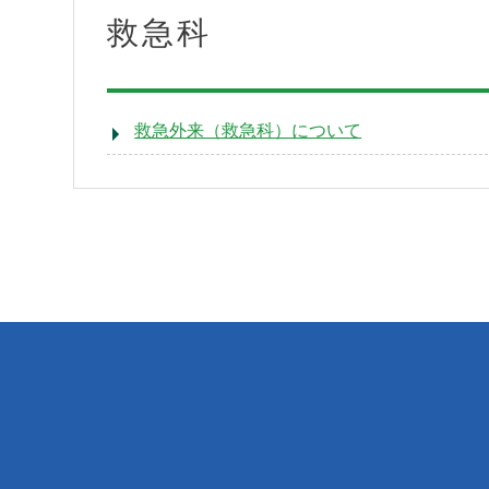
救急科
入院・面会
救急外来（救急科）について
地域医療連携