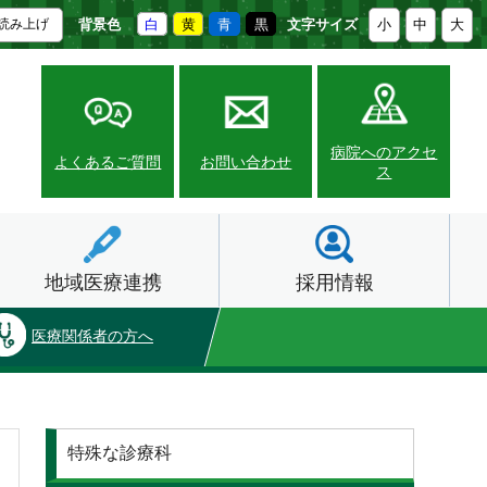
背景色
白
黄
青
黒
文字サイズ
小
中
大
読み上げ
病院へのアクセ
よくあるご質問
お問い合わせ
ス
地域医療連携
採用情報
医療関係者の方へ
外来受診
特殊な診療科