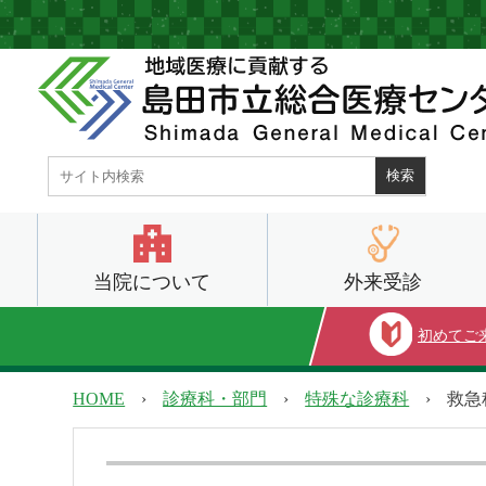
当院について
外来受診
初めてご
HOME
›
診療科・部門
›
特殊な診療科
›
救急
当院について