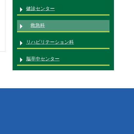
健診センター
診療科・部門
救急科
リハビリテーション科
採用情報
脳卒中センター