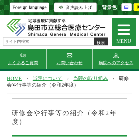
背景色
白
Foreign language
音声読み上げ
MENU
よくあるご質問
お問い合わせ
病院へのアクセス
HOME
›
当院について
›
当院の取り組み
›
研修
会や行事等の紹介（令和2年度）
当院について
外来受診
研修会や行事等の紹介（令和2年
入院・面会
診療科・部門
度）